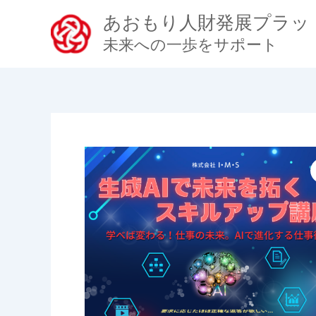
内
あおもり人財発展プラッ
容
未来への一歩をサポート
を
ス
キ
ッ
プ