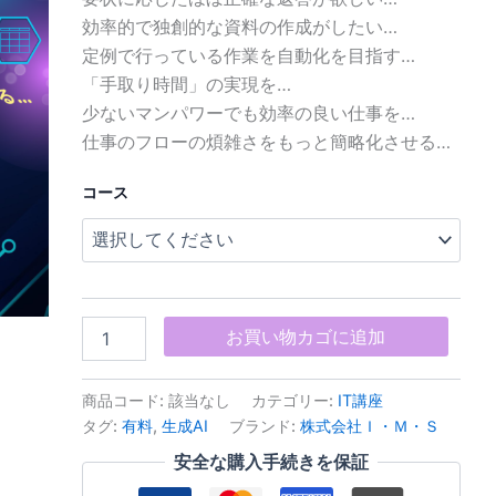
ッ
効率的で独創的な資料の作成がしたい…
プ
定例で行っている作業を自動化を目指す…
講
座
「手取り時間」の実現を…
個
少ないマンパワーでも効率の良い仕事を…
仕事のフローの煩雑さをもっと簡略化させる…
コース
お買い物カゴに追加
商品コード:
該当なし
カテゴリー:
IT講座
タグ:
有料
,
生成AI
ブランド:
株式会社Ｉ・Ｍ・Ｓ
安全な購入手続きを保証