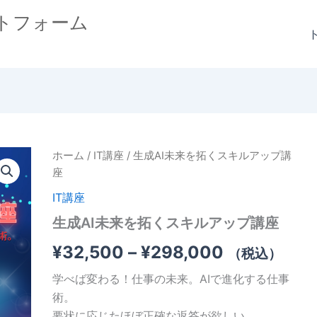
トフォーム
生
ホーム
/
IT講座
/ 生成AI未来を拓くスキルアップ講
価
成
座
AI
格
未
IT講座
来
帯:
生成AI未来を拓くスキルアップ講座
を
拓
¥32,500
¥
32,500
–
¥
298,000
（税込）
く
ス
–
学べば変わる！仕事の未来。AIで進化する仕事
キ
¥298,000
ル
術。
ア
要状に応じたほぼ正確な返答が欲しい…