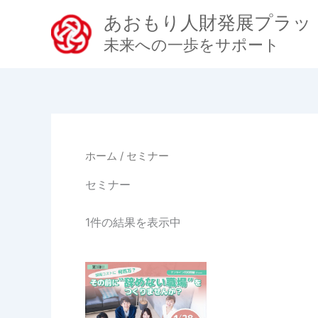
内
あおもり人財発展プラッ
容
未来への一歩をサポート
を
ス
キ
ッ
プ
ホーム
/ セミナー
セミナー
1件の結果を表示中